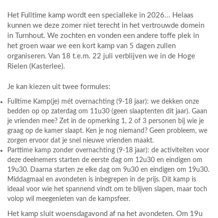
Het Fulltime kamp wordt een specialleke in 2026... Helaas
kunnen we deze zomer niet terecht in het vertrouwde domein
in Turnhout. We zochten en vonden een andere toffe plek in
het groen waar we een kort kamp van 5 dagen zullen
organiseren. Van 18 t.e.m. 22 juli verblijven we in de Hoge
Rielen (Kasterlee).
Je kan kiezen uit twee formules:
Fulltime Kamp(je) mét overnachting (9-18 jaar): we dekken onze
bedden op op zaterdag om 11u30 (geen slaaptenten dit jaar). Gaan
je vrienden mee? Zet in de opmerking 1, 2 of 3 personen bij wie je
graag op de kamer slaapt. Ken je nog niemand? Geen probleem, we
zorgen ervoor dat je snel nieuwe vrienden maakt.
Parttime kamp zonder overnachting (9-18 jaar): de activiteiten voor
deze deelnemers starten de eerste dag om 12u30 en eindigen om
19u30. Daarna starten ze elke dag om 9u30 en eindigen om 19u30.
Middagmaal en avondeten is inbegrepen in de prijs. Dit kamp is
ideaal voor wie het spannend vindt om te blijven slapen, maar toch
volop wil meegenieten van de kampsfeer.
Het kamp sluit woensdagavond af na het avondeten. Om 19u