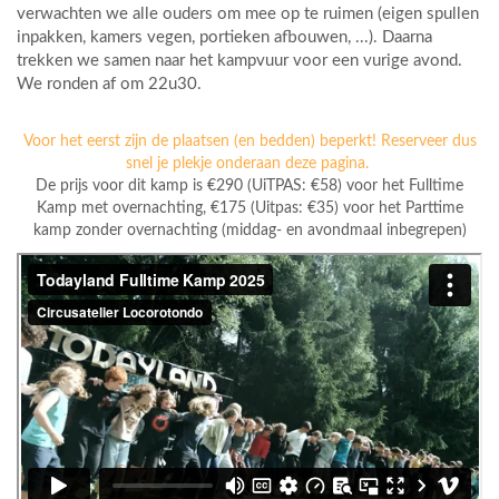
verwachten we alle ouders om mee op te ruimen (eigen spullen
inpakken, kamers vegen, portieken afbouwen, ...). Daarna
trekken we samen naar het kampvuur voor een vurige avond.
We ronden af om 22u30.
Voor het eerst zijn de plaatsen (en bedden) beperkt! Reserveer dus
snel je plekje onderaan deze pagina.
De prijs voor dit kamp is €290 (UiTPAS: €58) voor het Fulltime
Kamp met overnachting, €175 (Uitpas: €35) voor het Parttime
kamp zonder overnachting (middag- en avondmaal inbegrepen)